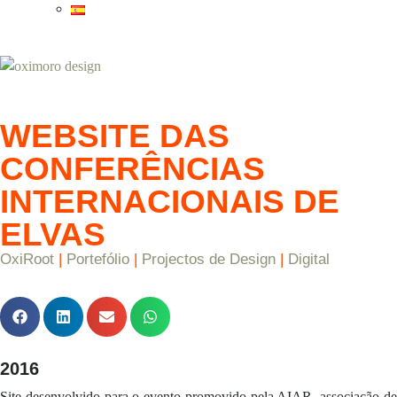
WEBSITE DAS
CONFERÊNCIAS
INTERNACIONAIS DE
ELVAS
OxiRoot
|
Portefólio
|
Projectos de Design
|
Digital
2016
Site desenvolvido para o evento promovido pela AIAR, associação de